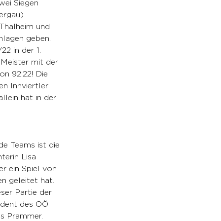
wei Siegen 
ergau) 
Thalheim und 
hlagen geben. 
2 in der 1. 
Meister mit der 
on 92:22! Die 
n Innviertler 
lein hat in der 
de Teams ist die 
terin Lisa 
r ein Spiel von 
 geleitet hat. 
ser Partie der 
ident des OÖ 
as Prammer.