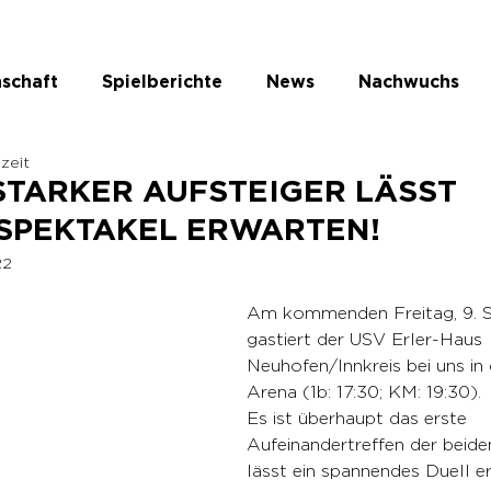
schaft
Spielberichte
News
Nachwuchs
ezeit
te Kategorie
 STARKER AUFSTEIGER LÄSST
SPEKTAKEL ERWARTEN!
22
Am kommenden Freitag, 9. 
gastiert der USV Erler-Haus 
Neuhofen/Innkreis bei uns in
Arena (1b: 17:30; KM: 19:30). 
Es ist überhaupt das erste 
Aufeinandertreffen der beid
lässt ein spannendes Duell e