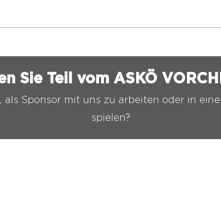
TESTSPIEL SOMMER
⚽️Ne
2026
neue
ASK
en Sie Teil vom ASKÖ VORC
, als Sponsor mit uns zu arbeiten oder in ei
spielen?