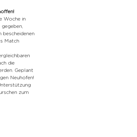
offen!
e Woche in 
s gegeben, 
m bescheidenen 
das Match 
ergleichbaren 
uch die 
erden. Geplant 
gegen Neuhofen! 
Unterstützung 
Burschen zum 