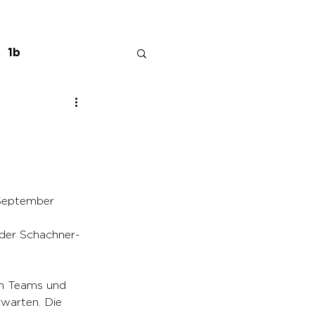
1b
September 
 der Schachner-
en Teams und 
rwarten. Die 