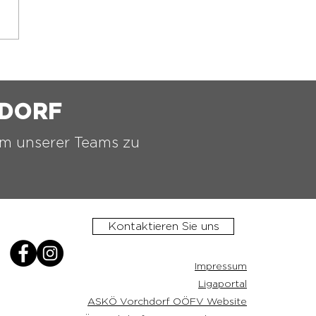
ue Liga, neue Saison,
r Trainerstab bei der
Ö Vorchdorf 1b!⚽️
HDORF
nem unserer Teams zu
Kontaktieren Sie uns
Impressum
Ligaportal
ASKÖ Vorchdorf OÖFV Website