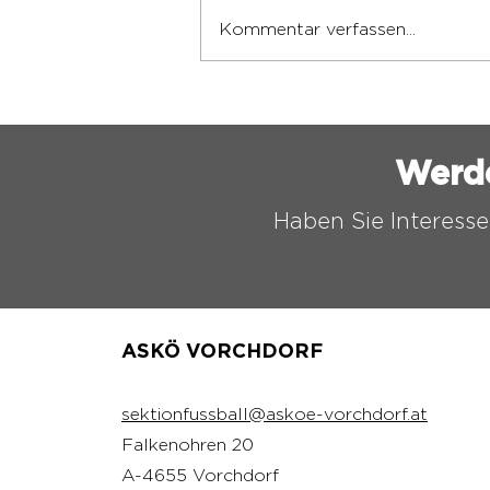
Kommentar verfassen...
SPIELPLAN
BEZIRKSLIGA SÜD 26/27
Werd
Haben Sie Interesse
ASKÖ VORCHDORF
sektionfussball@askoe-vorchdorf.at
Falkenohren 20
A-4655 Vorchdorf