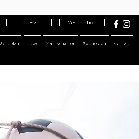
OÖFV
Vereinsshop
Spielplan
News
Mannschaften
Sponsoren
Kontakt