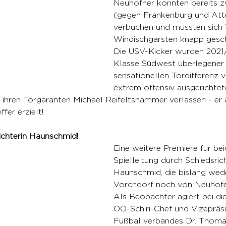
Neuhofner konnten bereits z
(gegen Frankenburg und Att
verbuchen und mussten sich 
Windischgarsten knapp gesc
Die USV-Kicker wurden 2021/2
Klasse Südwest überlegener 
sensationellen Tordifferenz v
extrem offensiv ausgerichtete
 ihren Torgaranten Michael Reifeltshammer verlassen - er al
fer erzielt! 
ichterin Haunschmid!
Eine weitere Premiere für bei
Spielleitung durch Schiedsrich
Haunschmid, die bislang wede
Vorchdorf noch von Neuhofen
Als Beobachter agiert bei die
OÖ-Schiri-Chef und Vizepräs
Fußballverbandes Dr. Thom