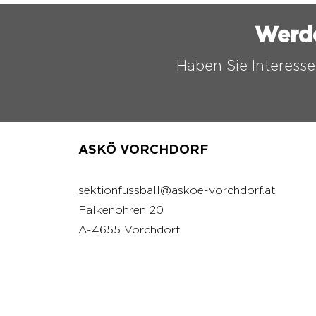
Werd
Haben Sie Interesse
ASKÖ VORCHDORF
sektionfussball@askoe-vorchdorf.at
Falkenohren 20
A-4655 Vorchdorf