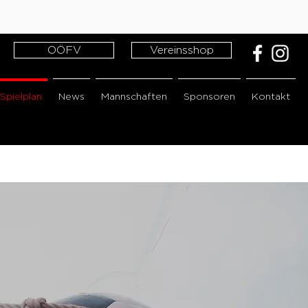
OÖFV
Vereinsshop
Spielplan
News
Mannschaften
Sponsoren
Kontakt