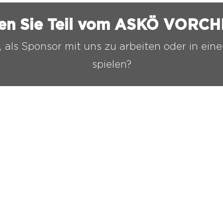
en Sie Teil vom ASKÖ VORC
, als Sponsor mit uns zu arbeiten oder in ei
spielen?