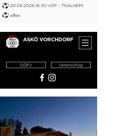
20.06.2026 16
:30 VDF
- THALHEIM
offen
ASKÖ VORCHDORF
OÖFV
Vereinsshop