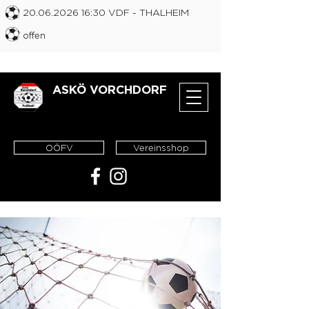
20.06.2026 16
:30 VDF
- THALHEIM
offen
ASKÖ VORCHDORF
OÖFV
Vereinsshop