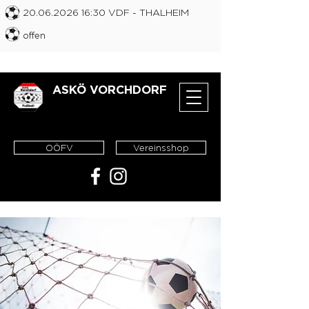
20.06.2026 16
:30 VDF
- THALHEIM
offen
ASKÖ VORCHDORF
OÖFV
Vereinsshop