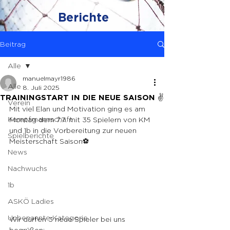
Berichte
Beitrag
Alle
manuelmayr1986
Alle
8. Juli 2025
TRAININGSTART IN DIE NEUE SAISON ✌️
Verein
Mit viel Elan und Motivation ging es am 
Kampfmannschaft
Montag dem 7.7. mit 35 Spielern von KM 
und 1b in die Vorbereitung zur neuen 
Spielberichte
Meisterschaft Saison⚽️
News
Nachwuchs
1b
ASKÖ Ladies
Unbenannte Kategorie
Wir dürfen 3 neue Spieler bei uns 
begrüßen: