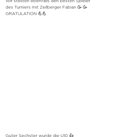
Wir stellten ebenfalls den besten Spieler 
des Turniers mit Zeilberger Fabian 🥳 🥳 
GRATULATION 💪💪
Guter Sechster wurde die U10 👍 