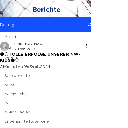
Berichte
Beitrag
Alle
manuelmayr1986
Alle
15. Dez. 2024
⚫️⚪️TOLLE ERFOLGE UNSERER NW-
Verein
KIDS⚫️⚪️
Kampfmannschaft
Aktualisiert:
16. Dez. 2024
Spielberichte
News
Nachwuchs
1b
ASKÖ Ladies
Unbenannte Kategorie