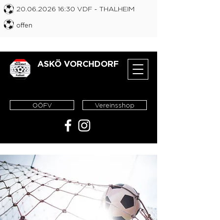
20.06.2026 16
:30 VDF
- THALHEIM
offen
ASKÖ VORCHDORF
OÖFV
Vereinsshop