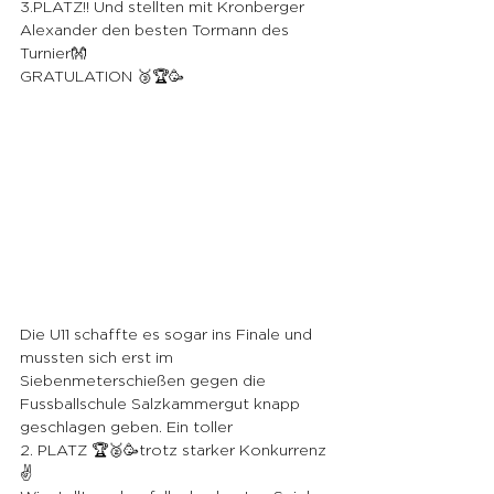
3.PLATZ!! Und stellten mit Kronberger 
Alexander den besten Tormann des 
Turnier👐
GRATULATION 🥉🏆🥳
Die U11 schaffte es sogar ins Finale und 
mussten sich erst im 
Siebenmeterschießen gegen die 
Fussballschule Salzkammergut knapp 
geschlagen geben. Ein toller 
2. PLATZ 🏆🥈🥳trotz starker Konkurrenz 
✌️