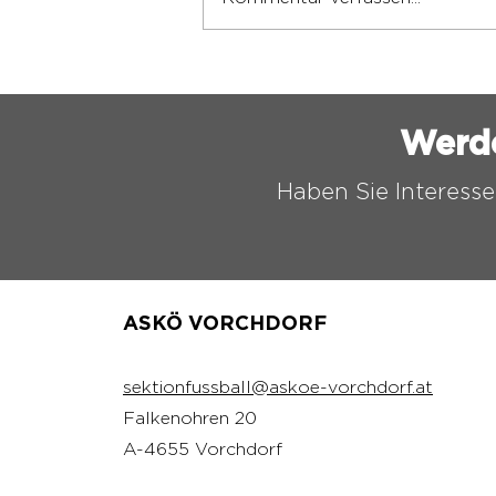
ASKÖ VORCHDORF
FUSSBALL CAMP 2026
Werd
Haben Sie Interesse
ASKÖ VORCHDORF
sektionfussball@askoe-vorchdorf.at
Falkenohren 20
A-4655 Vorchdorf