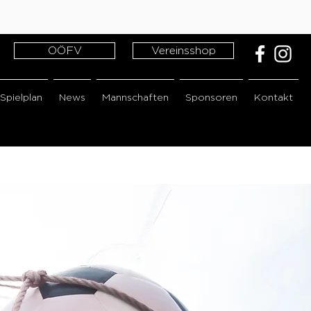
OÖFV
Vereinsshop
Spielplan
News
Mannschaften
Sponsoren
Kontakt