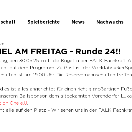
schaft
Spielberichte
News
Nachwuchs
zeit
te Kategorie
EL AM FREITAG - Runde 24!!
, den 30.05.25. rollt die Kugel in der FALK Fachkraft A
teht auf dem Programm. Zu Gast ist der VöcklabruckerSpo
aften ist um 19:00 Uhr. Die Reservemannschaften treffen
.
d es ist alles angerichtet für einen richtig großartigen Fuß
 unserem Ballsponsor, dem altbekannten Vorchdorfer Luk
tion One e.U
.
t alle auf den Platz – Wir sehen uns in der FALK Fachkr