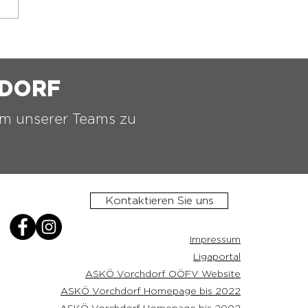
️ 2.ASKÖ VORCHDORF
TTELTURNIER ⚫️⚪️
HDORF
nem unserer Teams zu
Kontaktieren Sie uns
Impressum
Ligaportal
ASKÖ Vorchdorf OÖFV Website
ASKÖ Vorchdorf Homepage bis 2022
ASKÖ Vorchdorf Homepage bis 2002