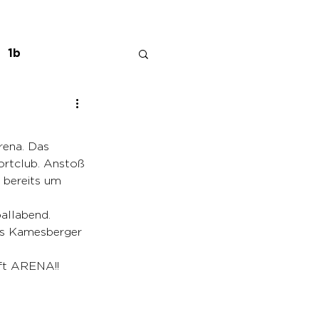
1b
rena. Das 
rtclub. Anstoß 
 bereits um 
ballabend.
as Kamesberger 
aft ARENA!!