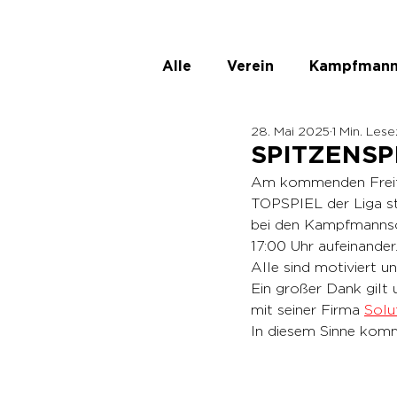
Alle
Verein
Kampfmann
28. Mai 2025
1 Min. Lese
ASKÖ Ladies
Unbenann
SPITZENSPI
Am kommenden Freitag
TOPSPIEL der Liga s
bei den Kampfmannsch
17:00 Uhr aufeinander
Alle sind motiviert un
Ein großer Dank gilt
mit seiner Firma 
Solu
In diesem Sinne komm