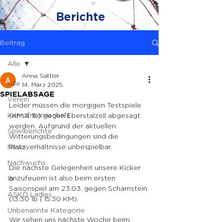
Berichte
Beitrag
Alle
Anna Sattler
Alle
14. März 2025
SPIELABSAGE
Verein
Leider müssen die morgigen Testspiele 
Kampfmannschaft
(KM & 1b) gegen Eberstalzell abgesagt 
werden. Aufgrund der aktuellen 
Spielberichte
Witterungsbedingungen sind die 
News
Platzverhältnisse unbespielbar.
Nachwuchs
Die nächste Gelegenheit unsere Kicker 
anzufeuern ist also beim ersten 
1b
Saisonspiel am 23.03. gegen Scharnstein 
ASKÖ Ladies
(13:30 1b | 15:30 KM).
Unbenannte Kategorie
Wir sehen uns nächste Woche beim 