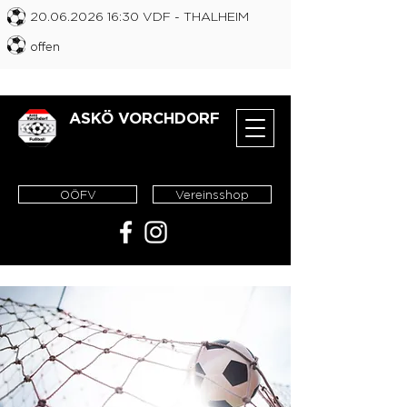
20.06.2026 16
:30 VDF
- THALHEIM
offen
ASKÖ VORCHDORF
OÖFV
Vereinsshop