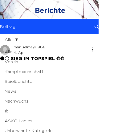
Berichte
Beitrag
Alle
manuelmayr1986
Alle
4. Apr.
⚫️⚪️ SIEG IM TOPSPIEL ⚽️⚽️
Verein
Kampfmannschaft
Spielberichte
News
Nachwuchs
1b
ASKÖ Ladies
Unbenannte Kategorie