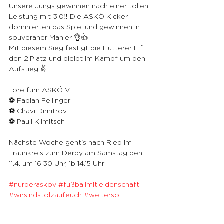
Unsere Jungs gewinnen nach einer tollen 
Leistung mit 3:0‼️ Die ASKÖ Kicker 
dominierten das Spiel und gewinnen in 
souveräner Manier 👌👍
Mit diesem Sieg festigt die Hutterer Elf 
den 2.Platz und bleibt im Kampf um den 
Aufstieg ✌️
Tore fürn ASKÖ V 
⚽️ Fabian Fellinger 
⚽️ Chavi Dimitrov 
⚽️ Pauli Klimitsch 
Nächste Woche geht's nach Ried im 
Traunkreis zum Derby am Samstag den 
11.4. um 16.30 Uhr, 1b 14.15 Uhr
#nurderasköv
#fußballmitleidenschaft
#wirsindstolzaufeuch
#weiterso