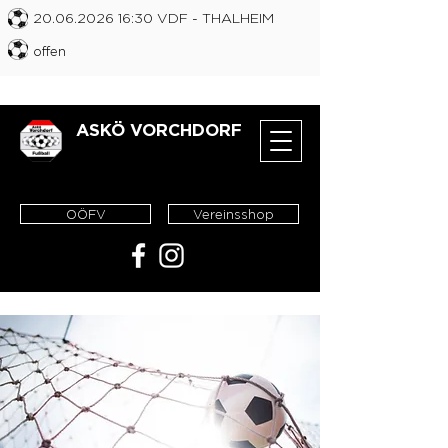
20.06.2026 16
:30 VDF
- THALHEIM
offen
ASKÖ VORCHDORF
OÖFV
Vereinsshop