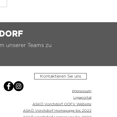
️ 2.ASKÖ VORCHDORF
TTELTURNIER ⚫️⚪️
HDORF
nem unserer Teams zu
Kontaktieren Sie uns
Impressum
Ligaportal
ASKÖ Vorchdorf OÖFV Website
ASKÖ Vorchdorf Homepage bis 2022
ASKÖ Vorchdorf Homepage bis 2002