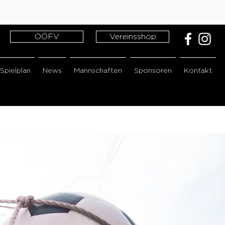
OÖFV
Vereinsshop
Spielplan
News
Mannschaften
Sponsoren
Kontakt