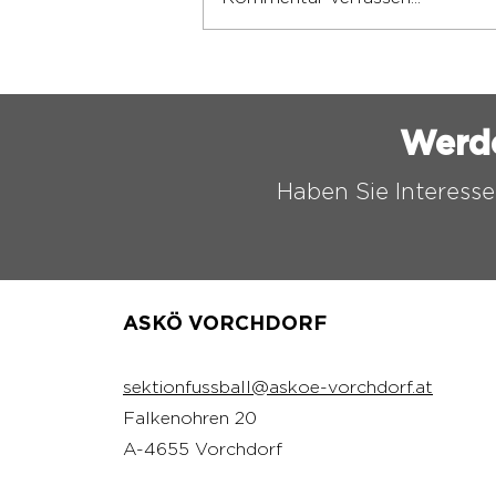
ASKÖ VORCHDORF
FUSSBALL CAMP 2026
Werd
Haben Sie Interesse
ASKÖ VORCHDORF
sektionfussball@askoe-vorchdorf.at
Falkenohren 20
A-4655 Vorchdorf