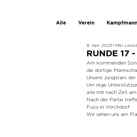
Alle
Verein
Kampfmann
8. Apr. 2025
1 Min. Lesez
ASKÖ Ladies
Unbenann
RUNDE 17 - 
Am kommenden Sonnta
die dortige Mannscha
Unsere Jungstars der 
Um rege Unterstützu
alle mit nach Zell a
Nach der Partie tref
Fuzo in Vorchdorf.
Wir sehen uns am Plat