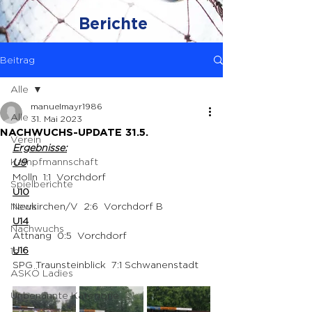
Berichte
Beitrag
Alle
manuelmayr1986
Alle
31. Mai 2023
NACHWUCHS-UPDATE 31.5.
Verein
Ergebnisse:
Kampfmannschaft
U9
Molln  1:1  Vorchdorf 
Spielberichte
U10
News
Neukirchen/V  2:6  Vorchdorf B
U14
Nachwuchs
Attnang  0:5  Vorchdorf 
U16
1b
SPG Traunsteinblick  7:1 Schwanenstadt 
ASKÖ Ladies
Unbenannte Kategorie