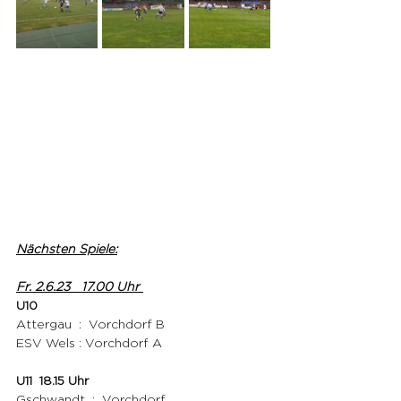
Nächsten Spiele:
Fr. 2.6.23   17.00 Uhr 
U10
Attergau  :  Vorchdorf B
ESV Wels : Vorchdorf A 
U11  18.15 Uhr 
Gschwandt  :  Vorchdorf 