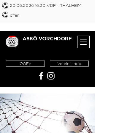
20.06.2026 16
:30 VDF
- THALHEIM
offen
ASKÖ VORCHDORF
OÖFV
Vereinsshop