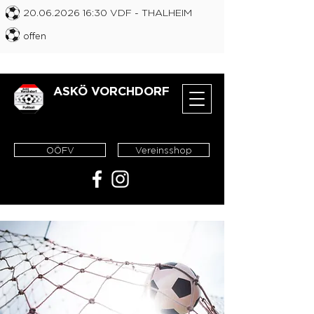
20.06.2026 16
:30 VDF
- THALHEIM
offen
ASKÖ VORCHDORF
OÖFV
Vereinsshop