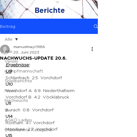
Berichte
Beitrag
Alle
manuelmayr1986
Alle
20. Juni 2023
NACHWUCHS-UPDATE 20.6.
Verein
Ergebnisse:
Kampfmannschaft
U9
Schlierbach  2:5  Vorchdorf 
Spielberichte
U10
News
Vorchdorf A  6:9  Niederthalheim 
Vorchdorf B  4:2  Vöcklabruck 
Nachwuchs
U11
Aurach  0:8  Vorchdorf 
1b
U14
ASKÖ Ladies
Roitham  4:1  Vorchdorf 
Mondsee  2:7  Vorchdorf 
Unbenannte Kategorie
U15