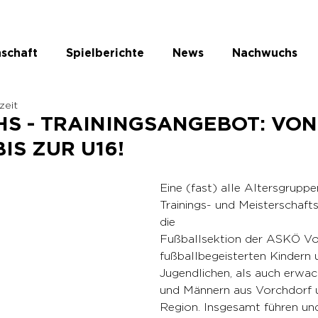
schaft
Spielberichte
News
Nachwuchs
zeit
te Kategorie
S - TRAININGSANGEBOT: VON
IS ZUR U16!
Eine (fast) alle Altersgrupp
Trainings- und Meisterschaft
die 
Fußballsektion der ASKÖ Vor
fußballbegeisterten Kindern 
Jugendlichen, als auch erwa
und Männern aus Vorchdorf 
Region. Insgesamt führen und