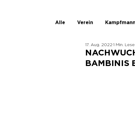
Alle
Verein
Kampfmann
17. Aug. 2022
1 Min. Lese
ASKÖ Ladies
Unbenann
NACHWUCH
BAMBINIS B