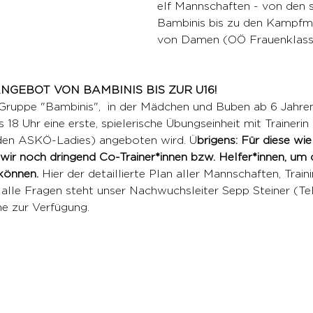
elf Mannschaften - von den s
Bambinis bis zu den Kampfm
von Damen (OÖ Frauenklass
GEBOT VON BAMBINIS BIS ZUR U16!
 Gruppe "Bambinis",  in der Mädchen und Buben ab 6 Jahren
18 Uhr eine erste, spielerische Übungseinheit mit Trainerin
i den ASKÖ-Ladies) angeboten wird. Ü
brigens: Für diese wie
r noch dringend Co-Trainer*innen bzw. Helfer*innen, um d
können.
 Hier der detaillierte Plan aller Mannschaften, Train
alle Fragen steht unser Nachwuchsleiter Sepp Steiner (Tel
ne zur Verfügung.