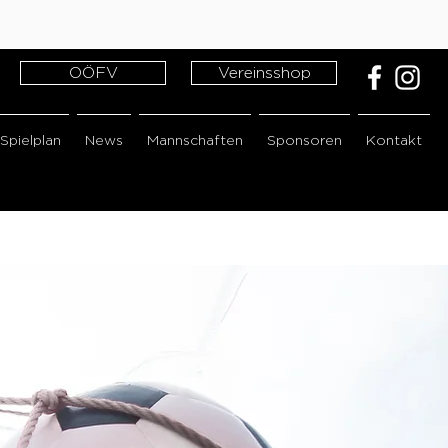
OÖFV
Vereinsshop
Spielplan
News
Mannschaften
Sponsoren
Kontakt