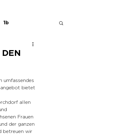
1b
 DEN
en umfassendes 
sangebot bietet 
chdorf allen 
und 
chsenen Frauen 
und der ganzen 
 betreuen wir 