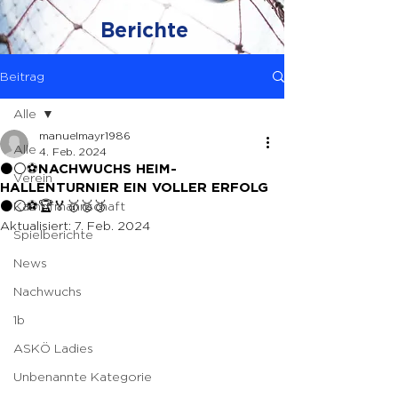
Berichte
Beitrag
Alle
manuelmayr1986
Alle
4. Feb. 2024
⚫️⚪️⚽️NACHWUCHS HEIM-
Verein
HALLENTURNIER EIN VOLLER ERFOLG
Kampfmannschaft
⚫️⚪️⚽️🏆🏅🥇🥈🥉
Aktualisiert:
7. Feb. 2024
Spielberichte
News
Nachwuchs
1b
ASKÖ Ladies
Unbenannte Kategorie