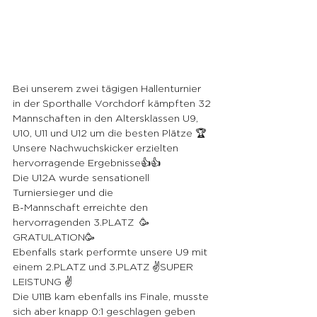
Bei unserem zwei tägigen Hallenturnier 
in der Sporthalle Vorchdorf kämpften 32 
Mannschaften in den Altersklassen U9, 
U10, U11 und U12 um die besten Plätze 🏆
Unsere Nachwuchskicker erzielten 
hervorragende Ergebnisse👍👍
Die U12A wurde sensationell 
Turniersieger und die
B-Mannschaft erreichte den 
hervorragenden 3.PLATZ  🥳
GRATULATION🥳
Ebenfalls stark performte unsere U9 mit 
einem 2.PLATZ und 3.PLATZ ✌️SUPER 
LEISTUNG ✌️
Die U11B kam ebenfalls ins Finale, musste 
sich aber knapp 0:1 geschlagen geben 