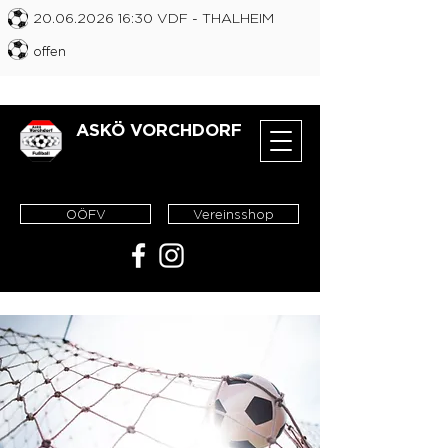
20.06.2026 16
:30 VDF
- THALHEIM
offen
ASKÖ VORCHDORF
OÖFV
Vereinsshop