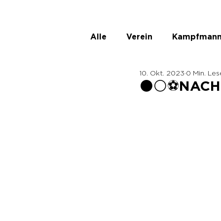
Alle
Verein
Kampfmann
10. Okt. 2023
0 Min. Les
ASKÖ Ladies
Unbenann
⚫️⚪️⚽️NAC