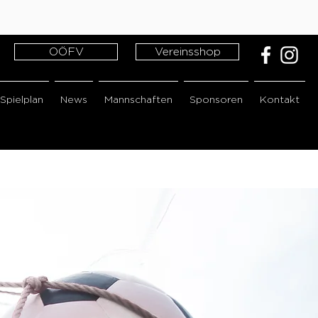
OÖFV
Vereinsshop
Spielplan
News
Mannschaften
Sponsoren
Kontakt