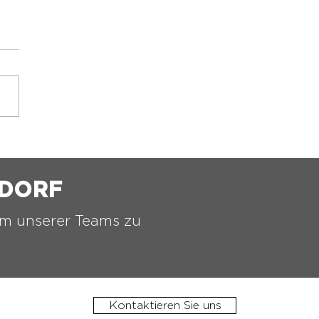
️ 2.ASKÖ VORCHDORF
TTELTURNIER ⚫️⚪️
HDORF
nem unserer Teams zu
Kontaktieren Sie uns