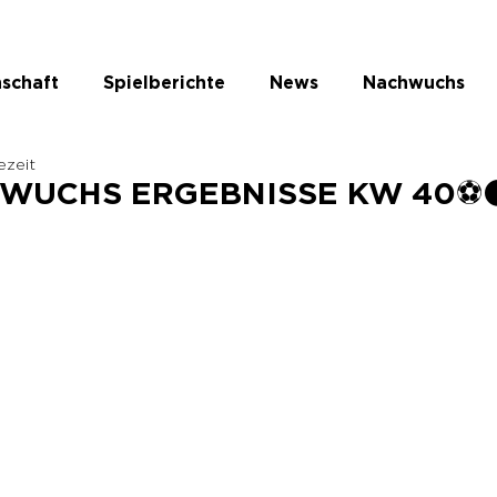
schaft
Spielberichte
News
Nachwuchs
ezeit
te Kategorie
HWUCHS ERGEBNISSE KW 40⚽️⚫