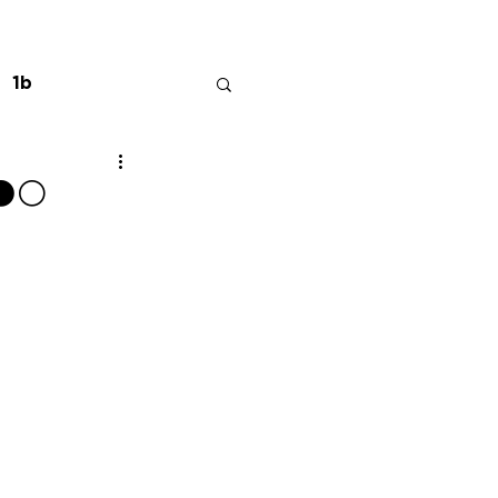
1b
️⚪️