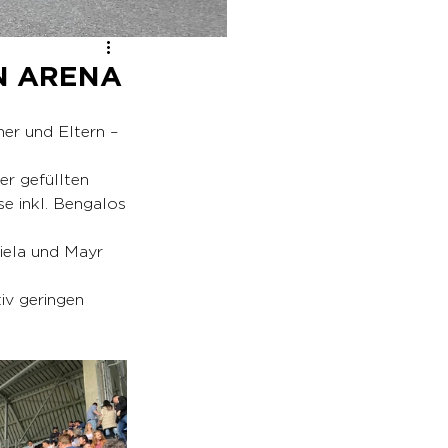
N ARENA
er und Eltern – 
r gefüllten 
se inkl. Bengalos
iela und Mayr 
iv geringen 