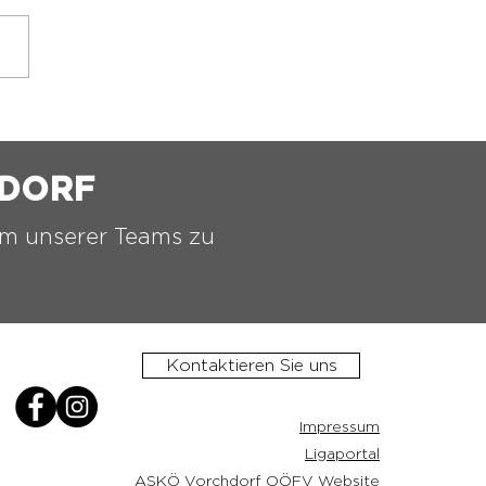
️ 2.ASKÖ VORCHDORF
TTELTURNIER ⚫️⚪️
HDORF
nem unserer Teams zu
Kontaktieren Sie uns
Impressum
Ligaportal
ASKÖ Vorchdorf OÖFV Website