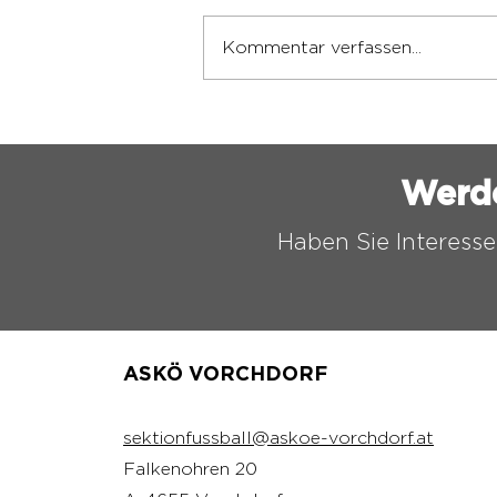
Kommentar verfassen...
ASKÖ VORCHDORF
FUSSBALL CAMP 2026
Werd
Haben Sie Interesse
ASKÖ VORCHDORF
sektionfussball@askoe-vorchdorf.at
Falkenohren 20