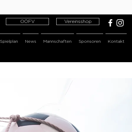
OÖFV
Vereinsshop
Spielplan
News
Mannschaften
Sponsoren
Kontakt