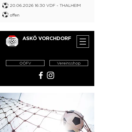
20.06.2026 16
:30 VDF
- THALHEIM
offen
ASKÖ VORCHDORF
OÖFV
Vereinsshop