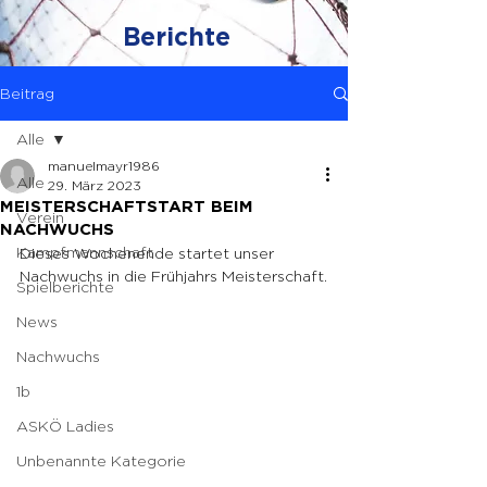
Berichte
Beitrag
Alle
manuelmayr1986
Alle
29. März 2023
MEISTERSCHAFTSTART BEIM
Verein
NACHWUCHS
Kampfmannschaft
Dieses Wochenende startet unser 
Nachwuchs in die Frühjahrs Meisterschaft.
Spielberichte
News
Nachwuchs
1b
ASKÖ Ladies
Unbenannte Kategorie