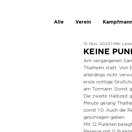
Alle
Verein
Kampfmann
13. Nov. 2023
1 Min. Les
ASKÖ Ladies
Unbenann
KEINE PUN
Am vergangenen Samst
Thalheim statt. Von 
allerdings nicht verw
erste richtige Großcha
am Tormann. Somit gi
Die zweite Halbzeit g
Minute gelang Thalhei
somit 1:0. Auch die R
geschlagen geben.
Mit 12 Punkten beleg
Reserve mit 11 Punkten