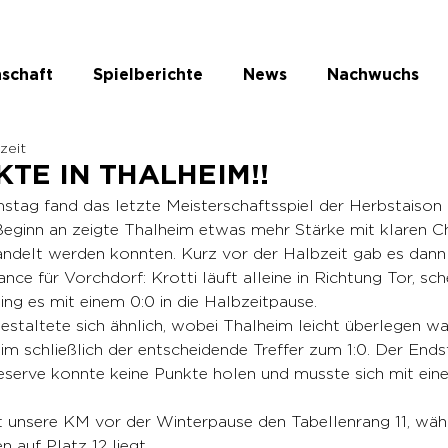
schaft
Spielberichte
News
Nachwuchs
ezeit
te Kategorie
KTE IN THALHEIM!!
ag fand das letzte Meisterschaftsspiel der Herbstaison 
Beginn an zeigte Thalheim etwas mehr Stärke mit klaren C
andelt werden konnten. Kurz vor der Halbzeit gab es dann 
nce für Vorchdorf: Krotti läuft alleine in Richtung Tor, sch
ng es mit einem 0:0 in die Halbzeitpause.
estaltete sich ähnlich, wobei Thalheim leicht überlegen war
m schließlich der entscheidende Treffer zum 1:0. Der Ends
eserve konnte keine Punkte holen und musste sich mit eine
t unsere KM vor der Winterpause den Tabellenrang 11, wäh
 auf Platz 12 liegt.