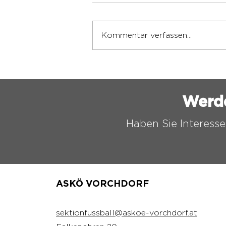
Kommentar verfassen...
VORBEREITUNG FÜR DIE
NEUE SAISON
ABGESCHLOSSEN
Werd
Haben Sie Interesse
ASKÖ VORCHDORF
sektionfussball@askoe-vorchdorf.at