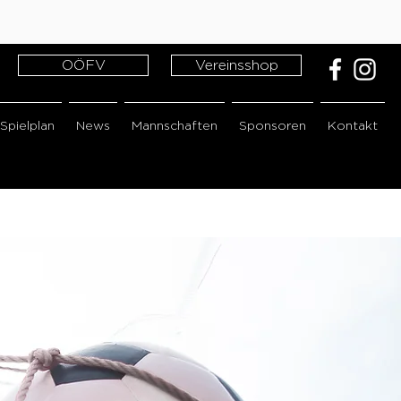
OÖFV
Vereinsshop
Spielplan
News
Mannschaften
Sponsoren
Kontakt