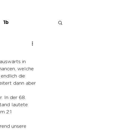
1b
auswärts in 
hancen, welche 
endlich die 
eitert dann aber 
. In der 68. 
tand lautete 
m 2:1 
rend unsere 