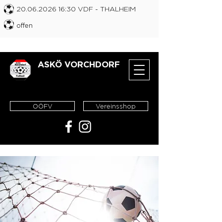
20.06.2026 16
:30 VDF
- THALHEIM
offen
ASKÖ VORCHDORF
OÖFV
Vereinsshop