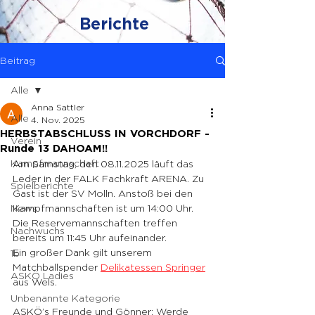
Berichte
Beitrag
Alle
Anna Sattler
Alle
4. Nov. 2025
HERBSTABSCHLUSS IN VORCHDORF -
Verein
Runde 13 DAHOAM!!
Kampfmannschaft
Am Samstag, den 08.11.2025 läuft das 
Leder in der FALK Fachkraft ARENA. Zu 
Spielberichte
Gast ist der SV Molln. Anstoß bei den 
News
Kampfmannschaften ist um 14:00 Uhr. 
Die Reservemannschaften treffen 
Nachwuchs
bereits um 11:45 Uhr aufeinander.
Ein großer Dank gilt unserem 
1b
Matchballspender 
Delikatessen Springer
ASKÖ Ladies
aus Wels.
Unbenannte Kategorie
ASKÖ’s 
Freunde und Gönner
: Werde 