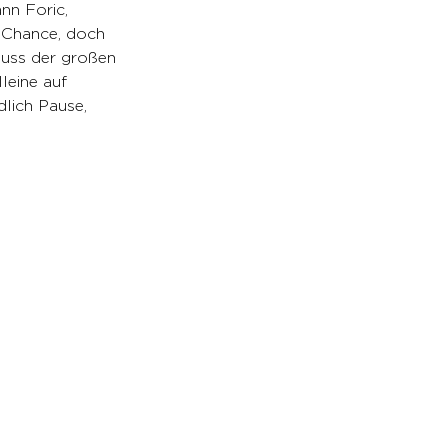
nn Foric, 
 Chance, doch 
luss der großen 
leine auf 
lich Pause, 