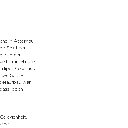
che in Attergau 
m Spiel der 
its in den 
eiten, in Minute 
ilipp Plojer aus 
 der Spitz-
pielaufbau war 
pass, doch 
Gelegenheit, 
eine 