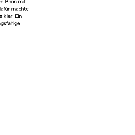
en Bann mit 
dafür machte 
klar! Ein 
gsfähige 