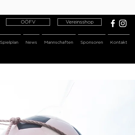
OÖFV
Vereinsshop
Spielplan
News
Mannschaften
Sponsoren
Kontakt