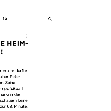
1b
E HEIM-
!
remiere durfte 
iner Peter 
n: Seine 
empofußball 
ang in der 
schauern keine 
zur 68. Minute, 