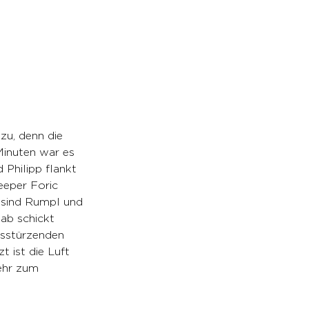
zu, denn die 
inuten war es 
 Philipp flankt 
eeper Foric 
t sind Rumpl und 
ab schickt 
usstürzenden 
t ist die Luft 
ehr zum 