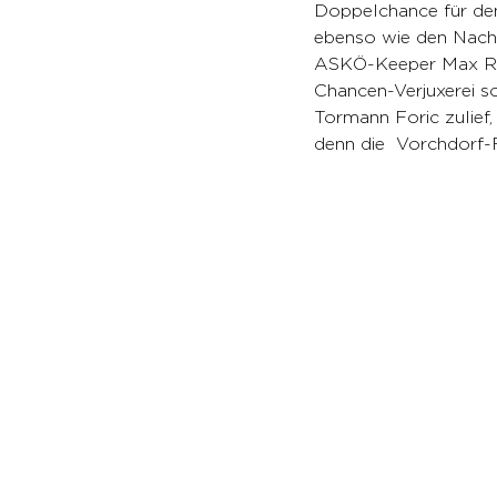
Doppelchance für den
ebenso wie den Nachs
ASKÖ-Keeper Max Radn
Chancen-Verjuxerei so
Tormann Foric zulief
denn die  Vorchdorf-