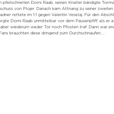
 pfeilschnellen Domi Raab, seinen Knaller bändigte Torma
chuss von Plojer. Danach kam Attnang zu seiner zweiten
er rettete im 1:1 gegen Valentin Veselaj. Für den Absch
rgte Domi Raab unmittelbar vor dem Pausenpfiff, als er al
, aber wiederum weder Tor noch Pfosten traf. Dann war end
Fans brauchten diese dringend zum Durchschnaufen.....