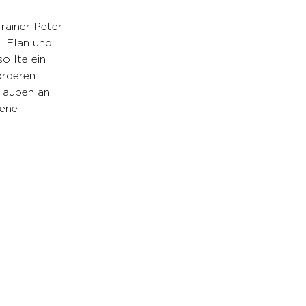
rainer Peter 
l Elan und 
ollte ein 
orderen 
lauben an 
ne       