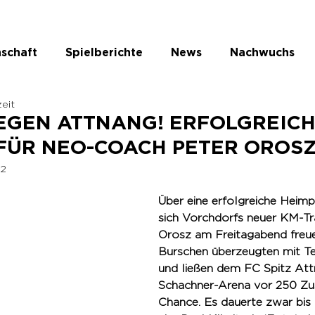
schaft
Spielberichte
News
Nachwuchs
zeit
te Kategorie
GEGEN ATTNANG! ERFOLGREICH
FÜR NEO-COACH PETER OROSZ
22
Über eine erfolgreiche Heimp
sich Vorchdorfs neuer KM-Tra
Orosz am Freitagabend freue
Burschen überzeugten mit T
und ließen dem FC Spitz Attn
Schachner-Arena vor 250 Zu
Chance. Es dauerte zwar bis 