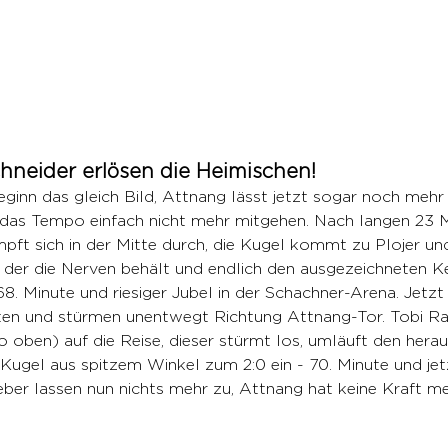
hneider erlösen die Heimischen!
inn das gleich Bild, Attnang lässt jetzt sogar noch mehr 
das Tempo einfach nicht mehr mitgehen. Nach langen 23 M
pft sich in der Mitte durch, die Kugel kommt zu Plojer und
, der die Nerven behält und endlich den ausgezeichneten K
 68. Minute und riesiger Jubel in der Schachner-Arena. Jetz
ten und stürmen unentwegt Richtung Attnang-Tor. Tobi Ra
 oben) auf die Reise, dieser stürmt los, umläuft den hera
 Kugel aus spitzem Winkel zum 2:0 ein - 70. Minute und jetz
eber lassen nun nichts mehr zu, Attnang hat keine Kraft m