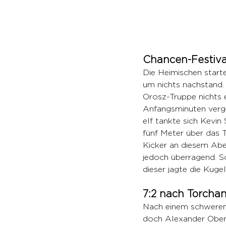
Chancen-Festiva
Die Heimischen start
um nichts nachstand
Orosz-Truppe nichts 
Anfangsminuten vergei
elf tankte sich Kevin 
fünf Meter über das 
Kicker an diesem Aben
jedoch überragend. S
dieser jagte die Kug
7:2 nach Torcha
Nach einem schweren 
doch Alexander Oberpe