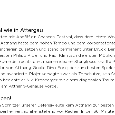
l wie in Attergau
eten mit Anpfiff ein Chancen-Festival, dass dem letzte Wo
. Attnang hatte dem hohen Tempo und dem körperbetonte
entgegen zu setzen und stand permanent unter Druck. Bere
gten Philipp Plojer und Paul Klimitsch die ersten Möglichk
Schneider rechts durch, seinen idealen Stanglpass knallte Ph
Tor von Attnang-Goalie Dino Foric, der zum besten Spieler
d avancierte. Plojer versagte zwar als Torschütze, sein S
o bediente er Niki Kronberger mit einem diagonalen Traum
el am Attnang-Gehäuse vorbei. 
ncen!
Schnitzer unserer Defensivleute kam Attnang zur besten 
rfler vergab alleinstehend vor Radner! In der 36. Minute 