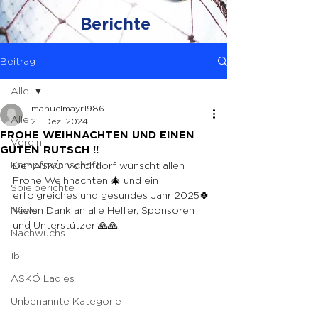
Berichte
Beitrag
Alle
manuelmayr1986
Alle
21. Dez. 2024
FROHE WEIHNACHTEN UND EINEN
Verein
GUTEN RUTSCH !!
Kampfmannschaft
Der ASKÖ Vorchdorf wünscht allen 
Frohe Weihnachten 🎄 und ein 
Spielberichte
erfolgreiches und gesundes Jahr 2025🍀
News
Vielen Dank an alle Helfer, Sponsoren 
und Unterstützer 🙏🙏
Nachwuchs
1b
ASKÖ Ladies
Unbenannte Kategorie