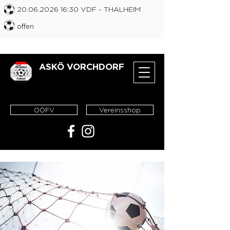
20.06.2026 16
:30 VDF
- THALHEIM
offen
ASKÖ VORCHDORF
OÖFV
Vereinsshop