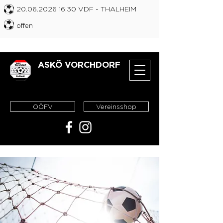
20.06.2026 16
:30 VDF
- THALHEIM
offen
ASKÖ VORCHDORF
OÖFV
Vereinsshop