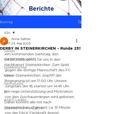
Berichte
Beitrag
Alle
Anna Sattler
Alle
23. Mai 2025
DERBY IN STEINERKIRCHEN - Runde 23!!
Verein
Am kommenden Samstag, den 
Kampfmannschaft
24.05.2025, gehts für uns in den 
Nachbarort Steinerkirchen. Zum Spiel 
Spielberichte
gegen die dortige Mannschaft des FC 
News
Union Steinerkirchen. Anpfiff der 
Begegnung ist um 17:00 Uhr. Unsere 
Nachwuchs
Jungstars der 1B starten um 14:45 Uhr.
Um rege Unterstützung und Motivation 
1b
von den Zuschauerrängen wird gebeten. 
ASKÖ Ladies
Daher kommt alle mit nach 
Steinerkirchen. (Fahrzeit: ca. 15 Minute 
Unbenannte Kategorie
von der FALK Fachkraft Arena)