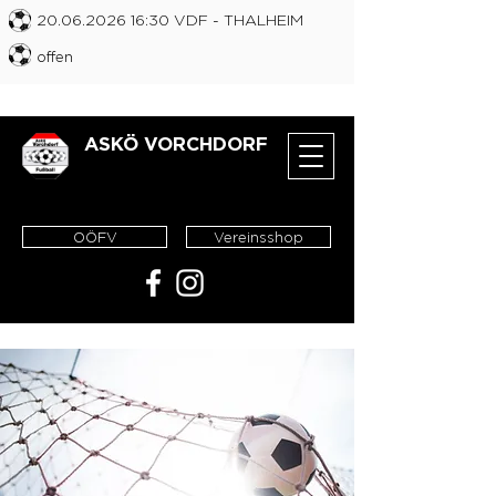
20.06.2026 16
:30 VDF
- THALHEIM
offen
ASKÖ VORCHDORF
OÖFV
Vereinsshop