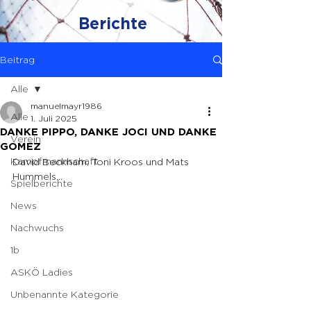
Berichte
Beitrag
Alle
manuelmayr1986
Alle
1. Juli 2025
DANKE PIPPO, DANKE JOCI UND DANKE
Verein
GOMEZ
Kampfmannschaft
David Beckham, Toni Kroos und Mats 
Hummels…
Spielberichte
News
Nachwuchs
1b
ASKÖ Ladies
Unbenannte Kategorie