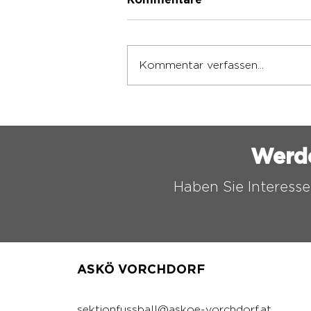
Kommentare
Kommentar verfassen...
ASKÖ VORCHDORF
FUSSBALL CAMP 2026
Werd
Haben Sie Interesse
ASKÖ VORCHDORF
sektionfussball@askoe-vorchdorf.at