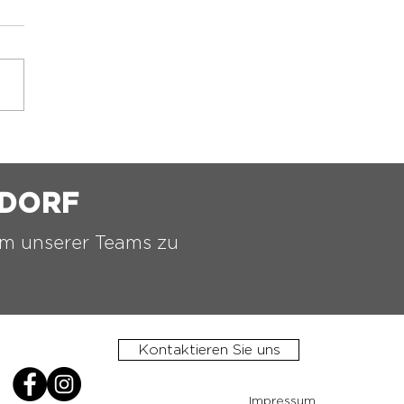
️ 2.ASKÖ VORCHDORF
TTELTURNIER ⚫️⚪️
HDORF
nem unserer Teams zu
Kontaktieren Sie uns
Impressum