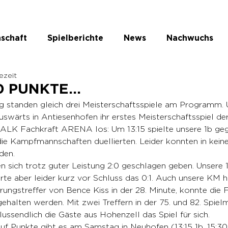
schaft
Spielberichte
News
Nachwuchs
sezeit
te Kategorie
 0 PUNKTE…
standen gleich drei Meisterschaftsspiele am Programm. 
uswärts in Antiesenhofen ihr erstes Meisterschaftsspiel de
FALK Fachkraft ARENA los: Um 13:15 spielte unsere 1b ge
die Kampfmannschaften duellierten. Leider konnten in kein
den.
n sich trotz guter Leistung 2:0 geschlagen geben. Unsere 
ierte aber leider kurz vor Schluss das 0:1. Auch unsere KM 
ungstreffer von Bence Kiss in der 28. Minute, konnte die 
gehalten werden. Mit zwei Treffern in der 75. und 82. Spiel
ussendlich die Gäste aus Hohenzell das Spiel für sich.
uf Punkte gibt es am Samstag in Neuhofen (13:15 1b, 15:3