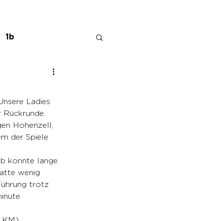
1b
Unsere Ladies 
r Rückrunde. 
gen Hohenzell, 
em der Spiele 
1b konnte lange 
hatte wenig 
Führung trotz 
minute 
0 KM).