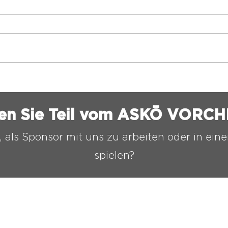
⚫️⚪️ASKÖ VORCHDORF
⚫️⚪
NACHWUCHS STELLT DIE
KNI
WEICHEN FÜR DIE
en Sie Teil vom ASKÖ VORC
ZUKUNFT
, als Sponsor mit uns zu arbeiten oder in ei
spielen?