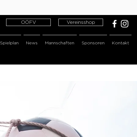
OÖFV
Vereinsshop
Spielplan
News
Mannschaften
Sponsoren
Kontakt