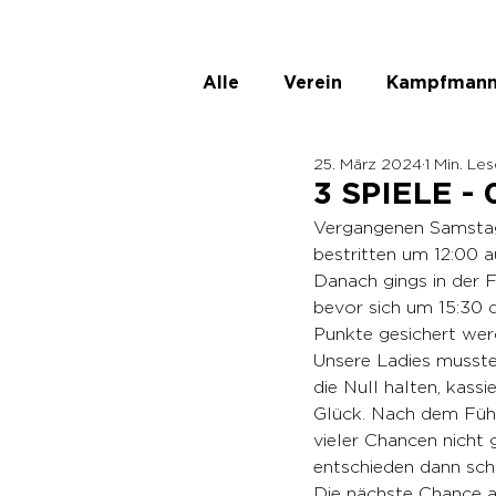
Alle
Verein
Kampfmann
25. März 2024
1 Min. Le
ASKÖ Ladies
Unbenann
3 SPIELE -
Vergangenen Samstag 
bestritten um 12:00 a
Danach gings in der 
bevor sich um 15:30 
Punkte gesichert wer
Unsere Ladies musste
die Null halten, kass
Glück. Nach dem Führ
vieler Chancen nicht 
entschieden dann schl
Die nächste Chance a