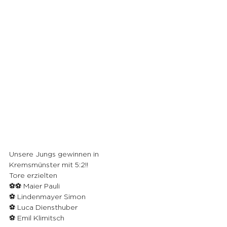
Unsere Jungs gewinnen in 
Kremsmünster mit 5:2!!
Tore erzielten 
⚽️⚽️ Maier Pauli 
⚽️ Lindenmayer Simon 
⚽️ Luca Diensthuber 
⚽️ Emil Klimitsch 