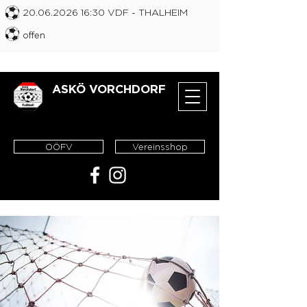
20.06.2026 16
:30 VDF
- THALHEIM
offen
ASKÖ VORCHDORF
OÖFV
Vereinsshop