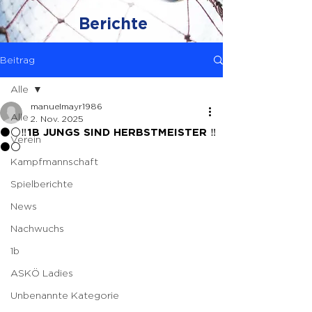
Berichte
Beitrag
Alle
manuelmayr1986
Alle
2. Nov. 2025
⚫️⚪️‼️1B JUNGS SIND HERBSTMEISTER ‼️
Verein
⚫️⚪️
Kampfmannschaft
Spielberichte
News
Nachwuchs
1b
ASKÖ Ladies
Unbenannte Kategorie