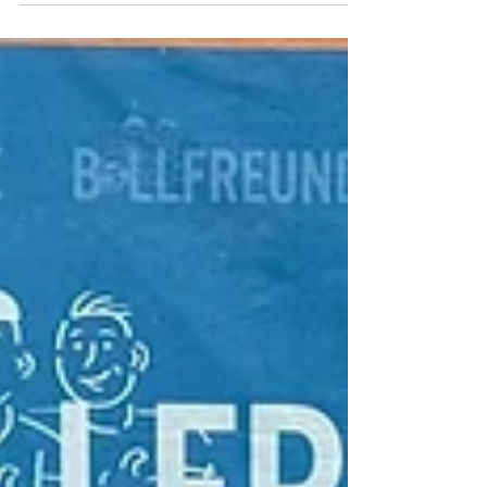
durch💪 Unglaublich wie toll die Jungs und
Mädels das Trainings Programm vom LAZ Wels
🔴⚪️ durchgeführt haben. Ein Highlight auch ein
Besuch an der Alm mit super Abkühlung 🏊‍♂️
Auch heuer wieder ein voller Erfolg und das
wichtigste die Kinder hatten trotz Hitze eine
Menge Spaß 🙃 Vielen Dank an die
Organisatoren un