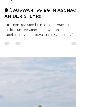
27. Apr.
⚫️⚪️AUSWÄRTSSIEG IN ASCHACH
AN DER STEYR‼️
Mit einem 5:2 Sieg beim Spiel in Aschach
bleiben unsere Jungs am zweiten
Tabellenplatz und bewahrt die Chance auf eine
Aufstiegs Relegation🥳 Die Tore erzielten ⚽️⚽️
Stefan Kronberger ⚽️⚽️ Chavi Dimitrov ⚽️
Gregor Steiner Die 1b gewinnt ebenfalls in
Aschach mit 5:3 und bleibt überlegener
Tabellenführer ‼️ ⚽️⚽️ Frank Weber ⚽️ Simon
Lindenmayer ⚽️ Thomas Götschhofer ⚽️ Maxi
Zehetner Nächste Woche geht's weiter mit
dem Heimspiel am Samstag 2.5. um 16.30 Uhr