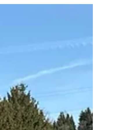
bei der Fussball WM mitspielen. Unsere Kinder
durften England und Brasilien repräsentieren
und konnten sich mit Mannschaften aus
Deutschland und Bosnien messen. Ein Erlebnis
auch die Eröffnungsfeier am Freitag vor ca.
1000 Zuschauer im Stadion wo jede
Mannschaft einzeln aufgerufen wurde und sich
feiern lassen durfte👍 Heute am Sonntag
waren