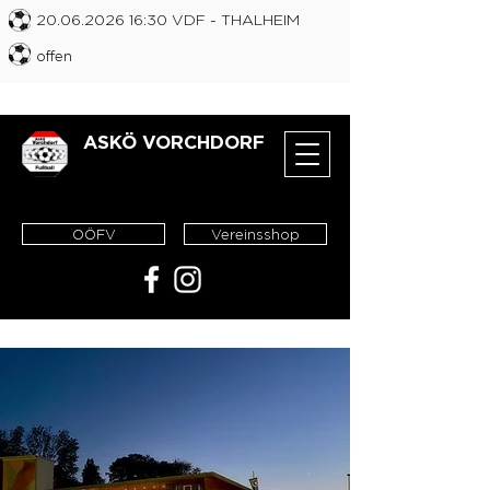
20.06.2026 16
:30 VDF
- THALHEIM
offen
ASKÖ VORCHDORF
OÖFV
Vereinsshop