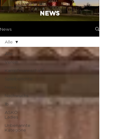
NEWS
News
Alle
Alle
Verein
Kampfmannschaft
Spielberichte
News
Nachwuchs
1b
ASKÖ
Ladies
Unbenannte
Kategorie