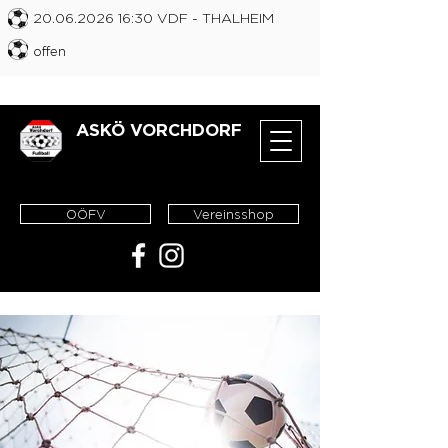
20.06.2026 16
:30 VDF
- THALHEIM
offen
ASKÖ VORCHDORF
OÖFV
Vereinsshop