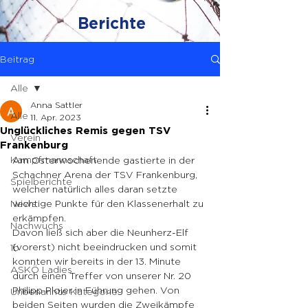
Berichte
Beitrag
Alle
Anna Sattler
Alle
11. Apr. 2023
Unglückliches Remis gegen TSV
Verein
Frankenburg
Kampfmannschaft
Am Osterwochenende gastierte in der 
Schachner Arena der TSV Frankenburg, 
Spielberichte
welcher natürlich alles daran setzte 
News
wichtige Punkte für den Klassenerhalt zu 
erkämpfen. 
Nachwuchs
Davon ließ sich aber die Neunherz-Elf 
(vorerst) nicht beeindrucken und somit 
1b
konnten wir bereits in der 13. Minute 
ASKÖ Ladies
durch einen Treffer von unserer Nr. 20 
Philipp Plojer in Führung gehen. Von 
Unbenannte Kategorie
beiden Seiten wurden die Zweikämpfe 