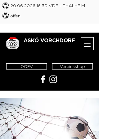
20.06.2026 16
:30 VDF
- THALHEIM
offen
ASKÖ VORCHDORF
OÖFV
Vereinsshop