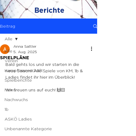
Berichte
Beitrag
Alle
Anna Sattler
Alle
5. Aug. 2025
SPIELPLÄNE
Verein
Bald gehts los und wir starten in die 
Kampfmannschaft
neue Saison!! Alle Spiele von KM, 1b & 
Ladies findet ihr hier im Überblick! 
Spielberichte
News
Wir freuen uns auf euch! 🙌🏻
Nachwuchs
1b
ASKÖ Ladies
Unbenannte Kategorie