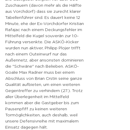
Zuschauern (davon mehr als die Hälfte 
aus Vorchdorf) dass sie zurecht klarer 
Tabellenführer sind. Es dauert keine 12 
Minute, ehe der Ex-Vorchdorfer Kristian 
Rafajac nach einem Deckungsfehler im 
Mittelfeld die Kugel souverän zur 1:0-
Führung versenkte. Die ASKÖ-Kicker 
wurden nun aktiver, Philipp Plojer trifft 
nach einem Outeinwurf nur das 
Außennetz, aber ansonsten dominieren 
die "Schwäne" nach Belieben. ASKÖ-
Goalie Max Radner muss bei einem 
Abschluss von Brian Crstin seine ganze 
Qualität aufbieten, um einen weiteren 
Gegentreffer zu verhindern (27.). Trotz 
aller Überlegenheit im Mittelfeld 
kommen aber die Gastgeber bis zum 
Pausenpfiff zu keinen weiteren 
Tormöglichkeiten, auch deshalb, weil 
unsere Defensivreihe mit maximalem 
Einsatz dagegen hält.