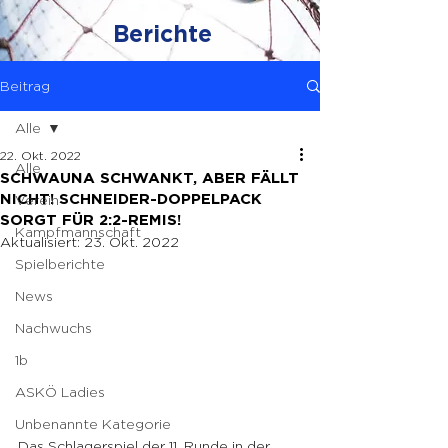
Berichte
Beitrag
Alle
22. Okt. 2022
Alle
SCHWAUNA SCHWANKT, ABER FÄLLT
NICHT! SCHNEIDER-DOPPELPACK
Verein
SORGT FÜR 2:2-REMIS!
Kampfmannschaft
Aktualisiert:
23. Okt. 2022
Spielberichte
News
Nachwuchs
1b
ASKÖ Ladies
Unbenannte Kategorie
Das Schlagerspiel der 11. Runde in der 