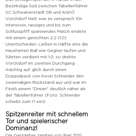
Bezirksliga Süd zwischen Tabellenführer 
SC Schwanenstadt 08 und ASKÖ 
Vorchdorf hielt was es versprach: Ein 
intensives, rassiges und bis zum 
Schlusspfiff spannendes Match endete 
mit einem gerechten 2:2 (1:0) 
Unentschieden. Ließen in Hälfte eins die 
Hausherren Ball wie Gegner laufen und 
führten verdient mit 1:0, so drehte 
Vorchdorf im zweiten Durchgang 
mächtig auf, glich durch einen 
Doppelpack von Kevin Schneider den 
zweimaligen Rückstand aus und war im 
Finish einem "Dreier" deutlich näher als 
der Tabellenführer. (Foto: Schneider 
schiebt zum 1:1 ein)!
Spitzenreiter mit schnellem 
Tor und spielerischer 
Dominanz!
Die Gastgeber zeigten vor über 300 