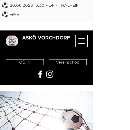
20.06.2026 16
:30 VDF
- THALHEIM
offen
ASKÖ VORCHDORF
OÖFV
Vereinsshop