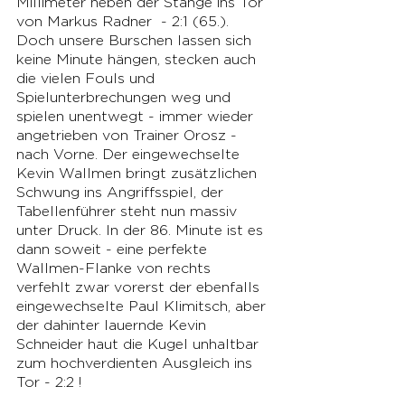
Millimeter neben der Stange ins Tor 
von Markus Radner  - 2:1 (65.). 
Doch unsere Burschen lassen sich 
keine Minute hängen, stecken auch 
die vielen Fouls und 
Spielunterbrechungen weg und  
spielen unentwegt - immer wieder 
angetrieben von Trainer Orosz - 
nach Vorne. Der eingewechselte 
Kevin Wallmen bringt zusätzlichen 
Schwung ins Angriffsspiel, der 
Tabellenführer steht nun massiv 
unter Druck. In der 86. Minute ist es 
dann soweit - eine perfekte 
Wallmen-Flanke von rechts 
verfehlt zwar vorerst der ebenfalls 
eingewechselte Paul Klimitsch, aber 
der dahinter lauernde Kevin 
Schneider haut die Kugel unhaltbar 
zum hochverdienten Ausgleich ins 
Tor - 2:2 ! 