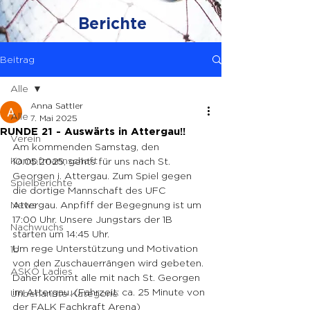
Berichte
Beitrag
Alle
Anna Sattler
Alle
7. Mai 2025
RUNDE 21 - Auswärts in Attergau!!
Verein
Am kommenden Samstag, den 
Kampfmannschaft
10.05.2025, gehts für uns nach St. 
Georgen i. Attergau. Zum Spiel gegen 
Spielberichte
die dortige Mannschaft des UFC 
News
Attergau. Anpfiff der Begegnung ist um 
17:00 Uhr. Unsere Jungstars der 1B 
Nachwuchs
starten um 14:45 Uhr.
Um rege Unterstützung und Motivation 
1b
von den Zuschauerrängen wird gebeten. 
ASKÖ Ladies
Daher kommt alle mit nach St. Georgen 
im Attergau. (Fahrzeit: ca. 25 Minute von 
Unbenannte Kategorie
der FALK Fachkraft Arena)