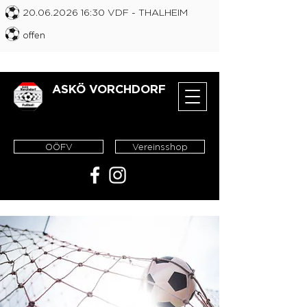
20.06.2026 16
:30 VDF
- THALHEIM
offen
ASKÖ VORCHDORF
OÖFV
Vereinsshop