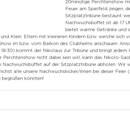
20minütige Perchtenshow mi
Feuer am Spielfeld zeigen, di
Sitzplatztribüne bestaunt we
Nachwuchsbüffet ist ab 17 U
bietet warme Getränke und 
und Klein. Eltern mit kleineren Kindern bzw. welche sich v
 Show im bzw. vom Balkon des Clubheims anschauen. Ansc
 18:30) kommt der Nikolaus zur Tribüne und bringt jedem K
r Perchtenshow nicht dabei sein will, kann das Nikolo-Sac
im Nachwuchsbüffet auf der Sitzplatztribüne abholen. Wir 
ichst alle unsere Nachwuchskicker/innen bei dieser Feier 
) begrüßen könnten!