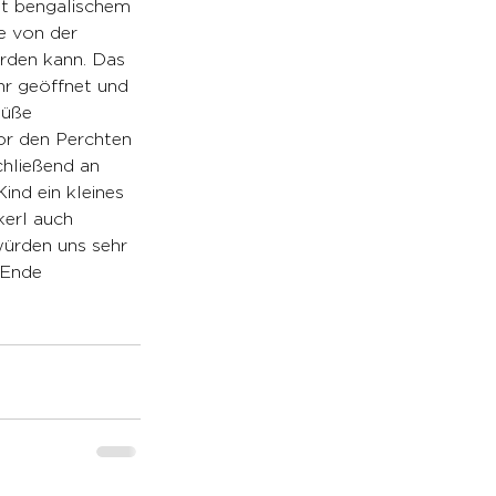
t bengalischem 
e von der 
rden kann. Das 
hr geöffnet und 
süße 
or den Perchten 
hließend an 
ind ein kleines 
kerl auch 
würden uns sehr 
(Ende 