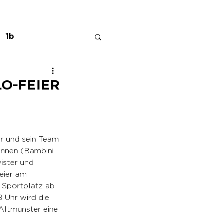
1b
O-FEIER
r und sein Team 
innen (Bambini 
ister und 
eier am 
 Sportplatz ab 
8 Uhr wird die 
Altmünster eine 