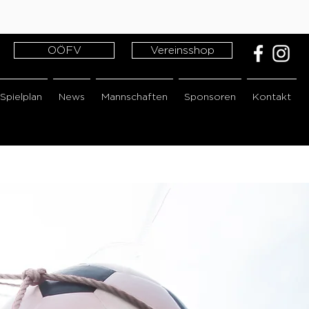
OÖFV
Vereinsshop
Spielplan
News
Mannschaften
Sponsoren
Kontakt