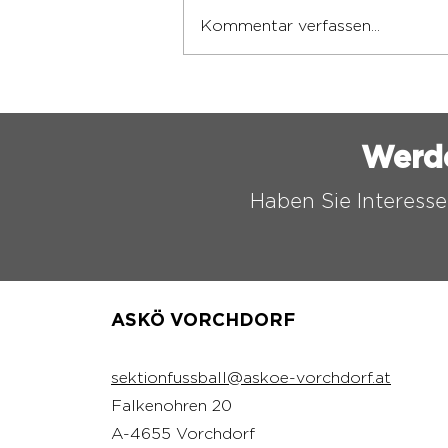
Kommentar verfassen...
ASKÖ VORCHDORF
FUSSBALL CAMP 2026
Werd
Haben Sie Interesse
ASKÖ VORCHDORF
sektionfussball@askoe-vorchdorf.at
Falkenohren 20
A-4655 Vorchdorf