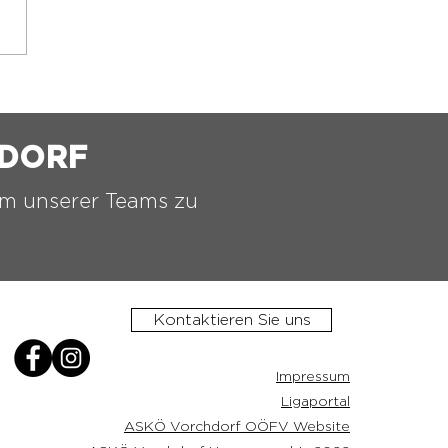
️MINI WM IN
S⚫️⚪️
HDORF
nem unserer Teams zu
Kontaktieren Sie uns
Impressum
Ligaportal
ASKÖ Vorchdorf OÖFV Website