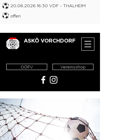
20.06.2026 16
:30 VDF
- THALHEIM
offen
ASKÖ VORCHDORF
OÖFV
Vereinsshop