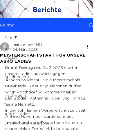
Berichte
Beitrag
Alle
manuelmayr1986
Alle
24. März 2023
MEISTERSCHAFTSTART FÜR UNSERE
Verein
ASKÖ LADIES
Kampfmannschaft
Heute Freitag den 24.3.2023 starten 
unsere Ladies auswärts gegen 
Spielberichte
Aspach/Wildenau in die Meisterschaft 
News
Rückrunde. 3 neue Spielerinnen dürfen 
wir in Vorchdorf willkommen heißen.
Nachwuchs
Lea Stadler, Katharina Huber und Torfrau 
Selina Nemetz.
1b
In der sehr langen Vorbereitungszeit seit 
ASKÖ Ladies
Anfang November wurde sehr gut  
trainiert und vom Trainerteam konnten 
Unbenannte Kategorie
schon einige Fortschritte beobachtet 