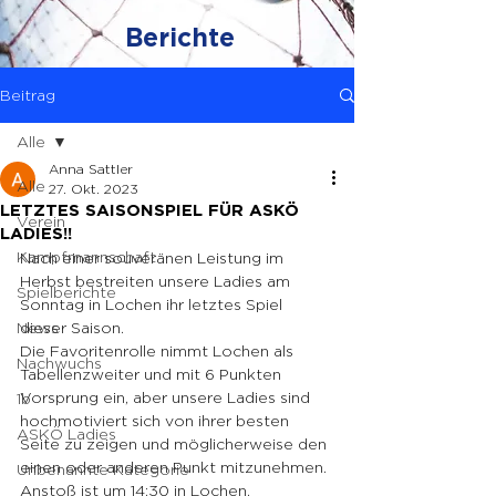
Berichte
Beitrag
Alle
Anna Sattler
Alle
27. Okt. 2023
LETZTES SAISONSPIEL FÜR ASKÖ
Verein
LADIES!!
Kampfmannschaft
Nach einer souveränen Leistung im 
Herbst bestreiten unsere Ladies am 
Spielberichte
Sonntag in Lochen ihr letztes Spiel 
News
dieser Saison.
Die Favoritenrolle nimmt Lochen als 
Nachwuchs
Tabellenzweiter und mit 6 Punkten 
Vorsprung ein, aber unsere Ladies sind 
1b
hochmotiviert sich von ihrer besten 
ASKÖ Ladies
Seite zu zeigen und möglicherweise den 
einen oder anderen Punkt mitzunehmen. 
Unbenannte Kategorie
Anstoß ist um 14:30 in Lochen.