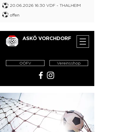
20.06.2026 16
:30 VDF
- THALHEIM
offen
ASKÖ VORCHDORF
OÖFV
Vereinsshop