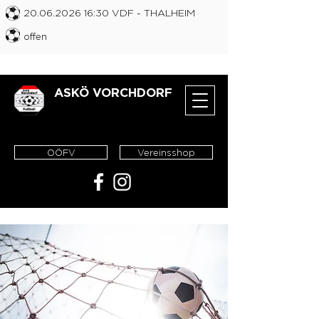
20.06.2026 16
:30 VDF
- THALHEIM
offen
ASKÖ VORCHDORF
OÖFV
Vereinsshop