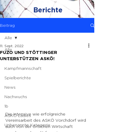
Berichte
Beitrag
Alle
11. Sept. 2022
Alle
FUZO UND STÖTTINGER
UNTERSTÜTZEN ASKÖ!
Verein
Kampfmannschaft
Spielberichte
News
Nachwuchs
1b
Die intensive wie erfolgreiche 
ASKÖ Ladies
Vereinsarbeit des ASKÖ Vorchdorf wird 
Unbenannte Kategorie
auch von der örtlichen Wirtschaft 