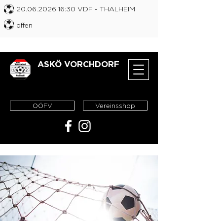
20.06.2026 16
:30 VDF
- THALHEIM
offen
ASKÖ VORCHDORF
OÖFV
Vereinsshop