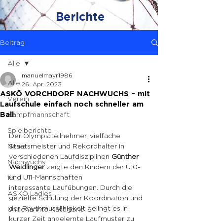
Berichte
Beitrag
Alle
manuelmayr1986
Alle
26. Apr. 2023
ASKÖ VORCHDORF NACHWUCHS – mit
Verein
Laufschule einfach noch schneller am
Kampfmannschaft
Ball
Spielberichte
Der Olympiateilnehmer, vielfache 
News
Staatsmeister und Rekordhalter in 
verschiedenen Laufdisziplinen 
Günther 
Nachwuchs
Weidlinger
 zeigte den Kindern der U10- 
und U11-Mannschaften
1b
interessante Laufübungen. Durch die 
ASKÖ Ladies
gezielte Schulung der Koordination und 
der Rhythmusfähigkeit gelingt es in 
Unbenannte Kategorie
kurzer Zeit angelernte Laufmuster zu 