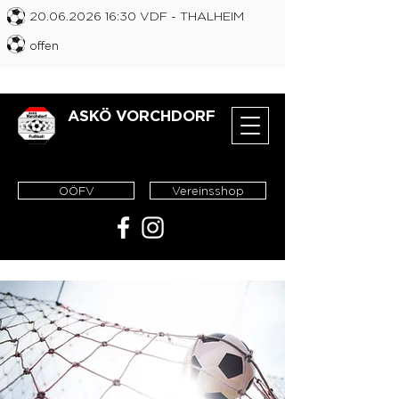
20.06.2026 16
:30 VDF
- THALHEIM
offen
ASKÖ VORCHDORF
OÖFV
Vereinsshop