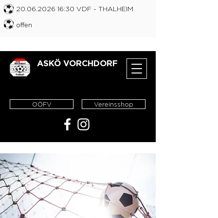
20.06.2026 16
:30 VDF
- THALHEIM
offen
ASKÖ VORCHDORF
OÖFV
Vereinsshop