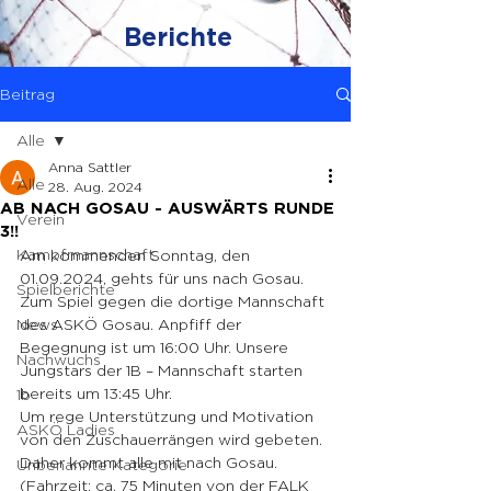
Berichte
Beitrag
Alle
Anna Sattler
Alle
28. Aug. 2024
AB NACH GOSAU - AUSWÄRTS RUNDE
Verein
3!!
Kampfmannschaft
Am kommenden Sonntag, den 
01.09.2024, gehts für uns nach Gosau. 
Spielberichte
Zum Spiel gegen die dortige Mannschaft 
News
des ASKÖ Gosau. Anpfiff der 
Begegnung ist um 16:00 Uhr. Unsere 
Nachwuchs
Jungstars der 1B – Mannschaft starten 
bereits um 13:45 Uhr.
1b
Um rege Unterstützung und Motivation 
ASKÖ Ladies
von den Zuschauerrängen wird gebeten. 
Daher kommt alle mit nach Gosau. 
Unbenannte Kategorie
(Fahrzeit: ca. 75 Minuten von der FALK 