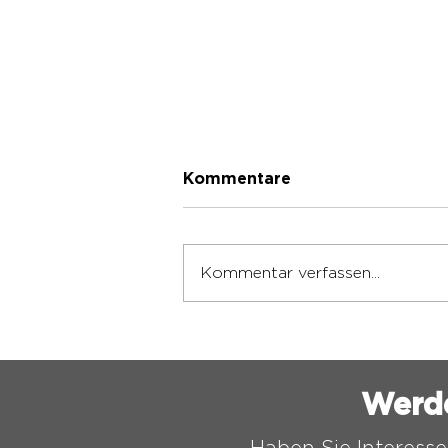
Kommentare
Kommentar verfassen...
VORBEREITUNG FÜR DIE
NEUE SAISON
ABGESCHLOSSEN
Werd
Haben Sie Interesse