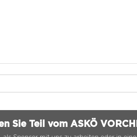
SPIELPLAN
TES
BEZIRKSLIGA SÜD 26/27
202
en Sie Teil vom ASKÖ VORC
, als Sponsor mit uns zu arbeiten oder in ei