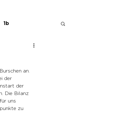
1b
Burschen an. 
i der 
start der 
. Die Bilanz 
für uns 
spunkte zu 
 