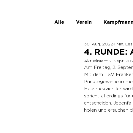
Alle
Verein
Kampfmann
30. Aug. 2022
1 Min. Le
ASKÖ Ladies
Unbenann
4. RUNDE:
Aktualisiert:
2. Sept. 20
Am Freitag, 2. Septe
Mit dem TSV Frankenb
Punktegewinne immer
Hausruckviertler wird
spricht allerdings fü
entscheiden. Jedenfal
holen und ersuchen d