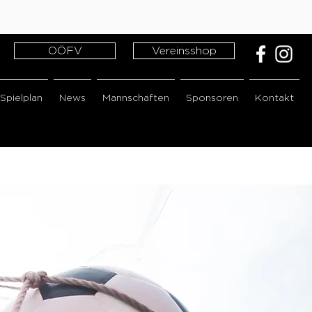
OÖFV
Vereinsshop
Spielplan
News
Mannschaften
Sponsoren
Kontakt