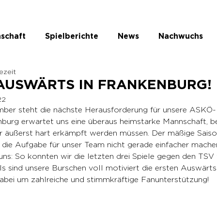
schaft
Spielberichte
News
Nachwuchs
sezeit
te Kategorie
 AUSWÄRTS IN FRANKENBURG!
22
mber steht die nächste Herausforderung für unsere ASKÖ-
urg erwartet uns eine überaus heimstarke Mannschaft, be
 äußerst hart erkämpft werden müssen. Der mäßige Saison
 die Aufgabe für unser Team nicht gerade einfacher machen
r uns: So konnten wir die letzten drei Spiele gegen den TSV 
ls sind unsere Burschen voll motiviert die ersten Auswärt
abei um zahlreiche und stimmkräftige Fanunterstützung!   